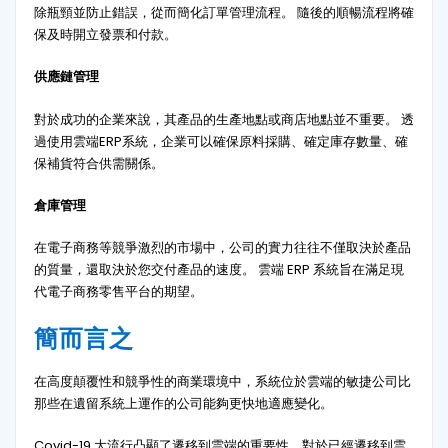
除瓶頸並防止錯誤，從而簡化訂單管理流程。 隨後的順暢流程將確
保及時開立發票和付款。
供應鏈管理
對於成功的企業來說，其產品的生產地點或商店地點並不重要。 透
過使用雲端ERP系統，企業可以確保原料採購、確定庫存數量、確
保補貨符合供需關係。
倉庫管理
在電子商務等競爭激烈的市場中，公司的實力往往不僅取決於產品
的質量，還取決於您交付產品的速度。 雲端 ERP 系統旨在滿足現
代電子商務零售平台的期望。
簡而言之
在高度顛覆性和競爭性的商業環境中，系統位於雲端的敏捷公司比
那些在遺留系統上運作的公司能夠更快地適應變化。
Covid-19 大流行凸顯了遷移到雲端的重要性，對於已經遷移到雲