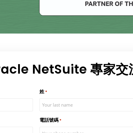
cle NetSuite 專家交
姓
*
電話號碼
*