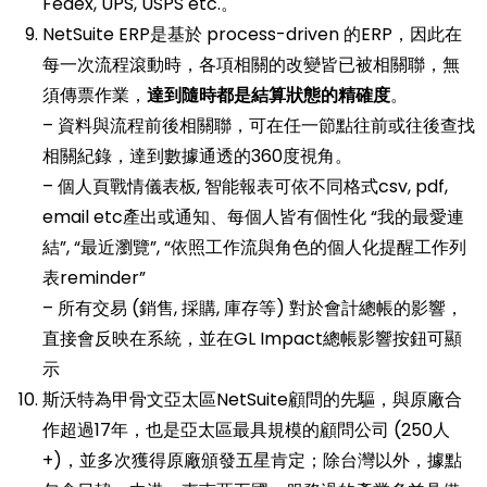
Fedex, UPS, USPS etc.。
NetSuite ERP是基於 process-driven 的ERP，因此在
每一次流程滾動時，各項相關的改變皆已被相關聯，
無
須傳票作業，
達到隨時都是結算狀態的精確度
。
– 資料與流程前後相關聯，可在任一節點往前或往後查找
相關紀錄，達到數據通透的360度視角。
– 個人頁戰情儀表板, 智能報表可依不同格式csv, pdf,
email etc產出或通知、每個人皆有個性化 “我的最愛連
結”, “最近瀏覽”, “依照工作流與角色的個人化提醒工作列
表reminder”
– 所有交易 (銷售, 採購, 庫存等) 對於會計總帳的影響，
直接會反映在系統，並在GL Impact總帳影響按鈕可顯
示
斯沃特為甲骨文亞太區NetSuite顧問的先驅，
與原廠合
作超過17年，
也是亞太區最具規模的顧問公司 (250人
+)，並多次獲得原廠頒發五星肯定；除台灣以外，據點