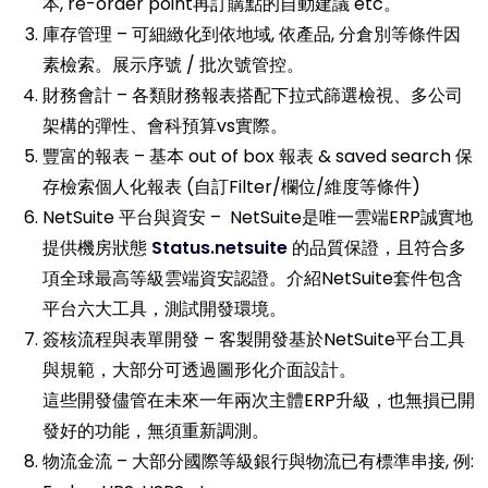
本, re-order point再訂購點的自動建議 etc。
庫存管理 – 可細緻化到依地域, 依產品, 分倉別等條件因
素檢索。展示序號 / 批次號管控。
財務會計 – 各類財務報表搭配下拉式篩選檢視、多公司
架構的彈性、會科預算vs實際。
豐富的報表 – 基本 out of box 報表 & saved search 保
存檢索個人化報表 (自訂Filter/欄位/維度等條件)
NetSuite 平台與資安 – NetSuite是唯一雲端ERP誠實地
提供機房狀態
Status.netsuite
的品質保證，且符合多
項全球最高等級雲端資安認證。介紹NetSuite套件包含
平台六大工具，測試開發環境。
簽核流程與表單開發 – 客製開發基於NetSuite平台工具
與規範，大部分可透過圖形化介面設計。
這些開發儘管在未來一年兩次主體ERP升級，也無損已開
發好的功能，無須重新調測。
物流金流 – 大部分國際等級銀行與物流已有標準串接, 例: