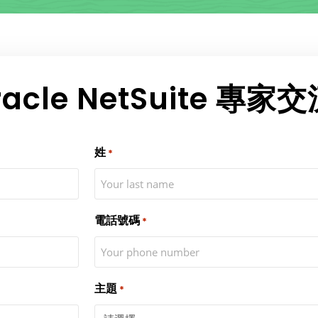
cle NetSuite 專家交
姓
*
電話號碼
*
主題
*