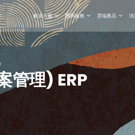
解決方案
諮詢服務
雲端產品
消
e
管理) ERP