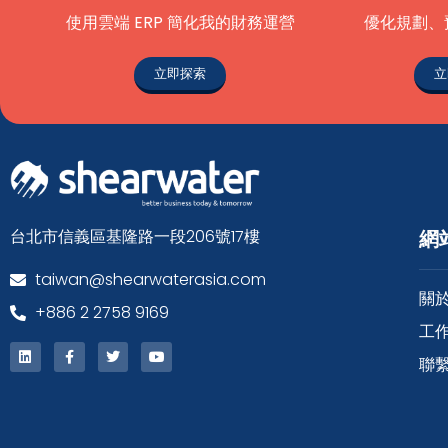
使用雲端 ERP 簡化我的財務運營
優化規劃、
立即探索
立
台北市信義區基隆路一段206號17樓
網
taiwan@shearwaterasia.com
關
+886 2 2758 9169
工
聯