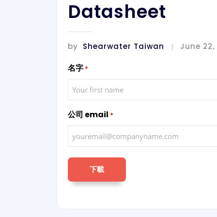
Datasheet
by
Shearwater Taiwan
June 22,
名字
*
公司 email
*